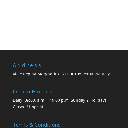
A d d r e s s
Viale Regina Margherita, 140, 00198 Roma RM Italy
O p e n H o u r s
Daily: 09:00. a.m. – 19:00 p.m. Sunday & Holidays:
Closed ! Imprint
Terms & Conditions