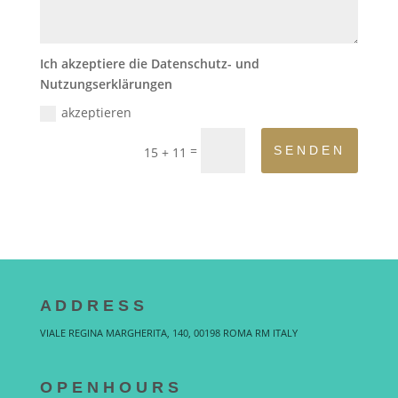
Ich akzeptiere die Datenschutz- und
Nutzungserklärungen
akzeptieren
=
SENDEN
15 + 11
A D D R E S S
VIALE REGINA MARGHERITA, 140, 00198 ROMA RM ITALY
O P E N H O U R S