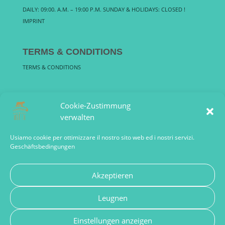
DAILY: 09:00. A.M. – 19:00 P.M. SUNDAY & HOLIDAYS: CLOSED !
IMPRINT
TERMS & CONDITIONS
TERMS & CONDITIONS
F Q A
Cookie-Zustimmung
FREQUENTLY ASKED QUESTIONS
verwalten
Usiamo cookie per ottimizzare il nostro sito web ed i nostri servizi.
Geschäftsbedingungen
Akzeptieren
Sandra Haarmann Viale Regina Margherita, 140 00198 Roma
Leugnen
Italia PIVA: 15472211000 | romeguideoffice@gmail.com Tel:
+39 349 1562886 | Designed by Kourosh |
Einstellungen anzeigen