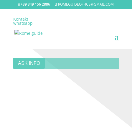
+39 349 156 2886
ROMEGUIDEOFFICE@GMAIL.COM
Kontakt
whatsapp
NATIONALGALERIE FÜR MODERNE UND
ZEITGENÖSSISCHE KUNST (GNAM)
ASK INFO