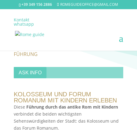
+39 349 156 2886
ROMEGUIDEOFFICE@GMAIL.COM
Kontakt
whatsapp
ANTIKES ROM MIT KINDERN ENTDECKEN –
KOLOSSEUM UND FORUM ROMANUM
FÜHRUNG
ASK INFO
KOLOSSEUM UND FORUM
ROMANUM MIT KINDERN ERLEBEN
Diese
Führung durch das antike Rom mit Kindern
verbindet die beiden wichtigsten
Sehenswürdigkeiten der Stadt: das
Kolosseum
und
das
Forum Romanum
.