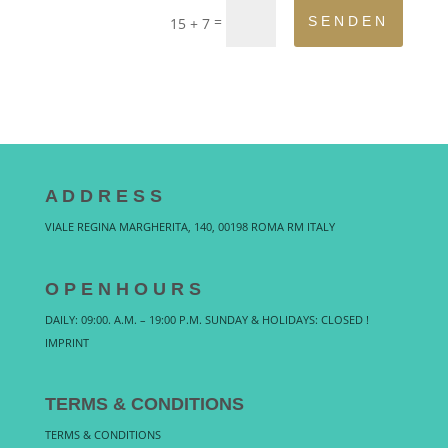
=
SENDEN
15 + 7
A D D R E S S
VIALE REGINA MARGHERITA, 140, 00198 ROMA RM ITALY
O P E N H O U R S
DAILY: 09:00. A.M. – 19:00 P.M. SUNDAY & HOLIDAYS: CLOSED !
IMPRINT
TERMS & CONDITIONS
TERMS & CONDITIONS