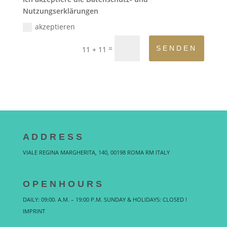
Nutzungserklärungen
akzeptieren
=
SENDEN
11 + 11
A D D R E S S
VIALE REGINA MARGHERITA, 140, 00198 ROMA RM ITALY
O P E N H O U R S
DAILY: 09:00. A.M. – 19:00 P.M. SUNDAY & HOLIDAYS: CLOSED !
IMPRINT