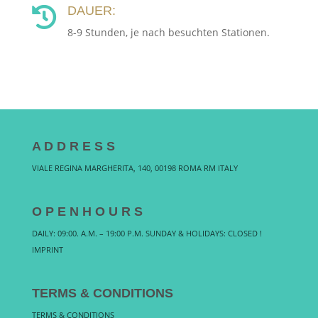
DAUER:

8-9 Stunden, je nach besuchten Stationen.
A D D R E S S
VIALE REGINA MARGHERITA, 140, 00198 ROMA RM ITALY
O P E N H O U R S
DAILY: 09:00. A.M. – 19:00 P.M. SUNDAY & HOLIDAYS: CLOSED !
IMPRINT
TERMS & CONDITIONS
TERMS & CONDITIONS