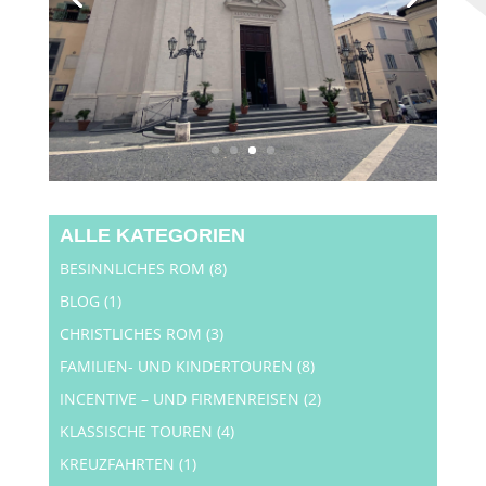
ALLE KATEGORIEN
BESINNLICHES ROM
(8)
BLOG
(1)
CHRISTLICHES ROM
(3)
FAMILIEN- UND KINDERTOUREN
(8)
INCENTIVE – UND FIRMENREISEN
(2)
KLASSISCHE TOUREN
(4)
KREUZFAHRTEN
(1)