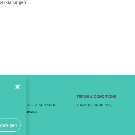
gserklärungen
 N H O U R S
TERMS & CONDITIONS
: 09:00. A.M. – 19:00 P.M. SUNDAY &
TERMS & CONDITIONS
AYS: CLOSED ! IMPRINT
anzeigen