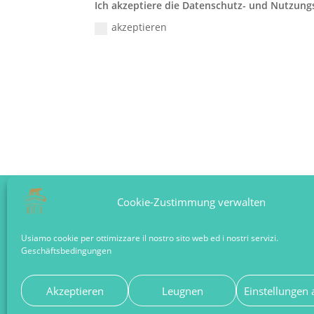
Ich akzeptiere die Datenschutz- und Nutzun
akzeptieren
Cookie-Zustimmung verwalten
A D D R E S S
O P E
Usiamo cookie per ottimizzare il nostro sito web ed i nostri servizi.
VIALE REGINA MARGHERITA, 140, 00198
DAILY
Geschäftsbedingungen
ROMA RM ITALY
HOLID
Akzeptieren
Leugnen
Einstellungen 