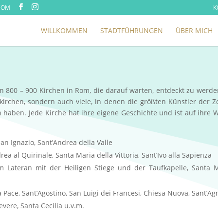
COM
K
WILLKOMMEN
STADTFÜHRUNGEN
ÜBER MICH
n 800 – 900 Kirchen in Rom, die darauf warten, entdeckt zu werde
erkirchen, sondern auch viele, in denen die größten Künstler der Z
 haben. Jede Kirche hat ihre eigene Geschichte und ist auf ihre 
San Ignazio, Sant’Andrea della Valle
ea al Quirinale, Santa Maria della Vittoria, Sant’Ivo alla Sapienza
 Lateran mit der Heiligen Stiege und der Taufkapelle, Santa 
 Pace, Sant’Agostino, San Luigi dei Francesi, Chiesa Nuova, Sant’Ag
evere, Santa Cecilia
u.v.m.