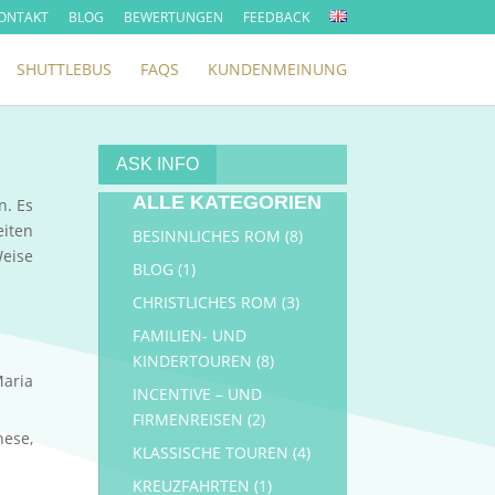
ONTAKT
BLOG
BEWERTUNGEN
FEEDBACK
SHUTTLEBUS
FAQS
KUNDENMEINUNG
ASK INFO
ALLE KATEGORIEN
n. Es
eiten
BESINNLICHES ROM
(8)
Weise
BLOG
(1)
CHRISTLICHES ROM
(3)
FAMILIEN- UND
KINDERTOUREN
(8)
Maria
INCENTIVE – UND
FIRMENREISEN
(2)
nese,
KLASSISCHE TOUREN
(4)
KREUZFAHRTEN
(1)