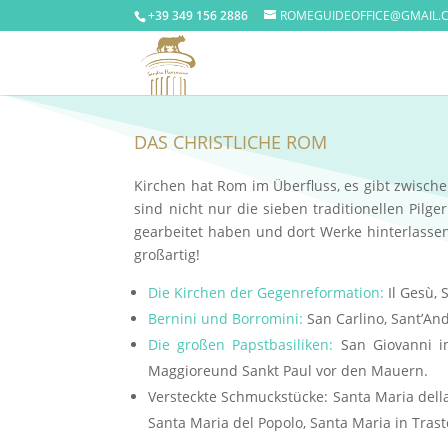
+39 349 156 2886
ROMEGUIDEOFFICE@GMAIL.
DAS CHRISTLICHE ROM
Kirchen hat Rom im Überfluss, es gibt zwische
sind nicht nur die sieben traditionellen Pilg
gearbeitet haben und dort Werke hinterlassen
großartig!
Die Kirchen der Gegenreformation:
Il Gesù, 
Bernini und Borromini:
San Carlino, Sant’Andr
Die großen Papstbasiliken:
San Giovanni im
Maggiore
und Sankt Paul vor den Mauern.
Versteckte Schmuckstücke:
Santa Maria della
Santa Maria del Popolo,
Santa Maria in Trast